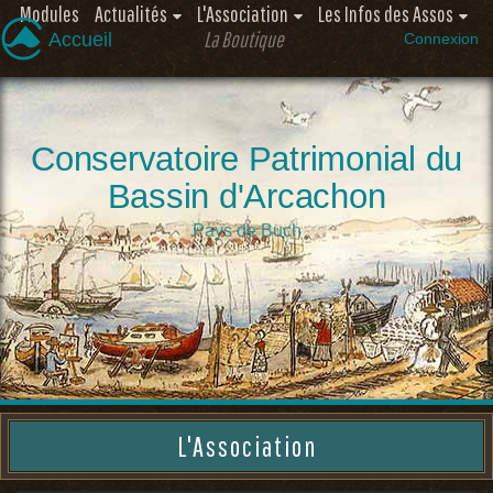
Modules
Actualités
L'Association
Les Infos des Assos
La Boutique
Accueil
Connexion
Conservatoire Patrimonial du
Bassin d'Arcachon
Pays de Buch
L'Association